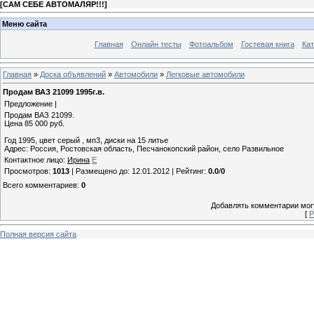
[
САМ СЕБЕ АВТОМАЛЯР!!!
]
Меню сайта
Главная
Онлайн тесты
Фотоальбом
Гостевая книга
Кат
Главная
»
Доска объявлений
»
Автомобили
»
Легковые автомобили
Продам ВАЗ 21099 1995г.в.
Предложение |
Продам ВАЗ 21099.
Цена 85 000 руб.
Год 1995, цвет серый , мп3, диски на 15 литье
Адрес: Россия, Ростовская область, Песчанокопский район, село Развильное
Контактное лицо
:
Ирина
E
Просмотров
:
1013
|
Размещено до
: 12.01.2012 |
Рейтинг
:
0.0
/
0
Всего комментариев
:
0
Добавлять комментарии могу
[
Р
Полная версия сайта