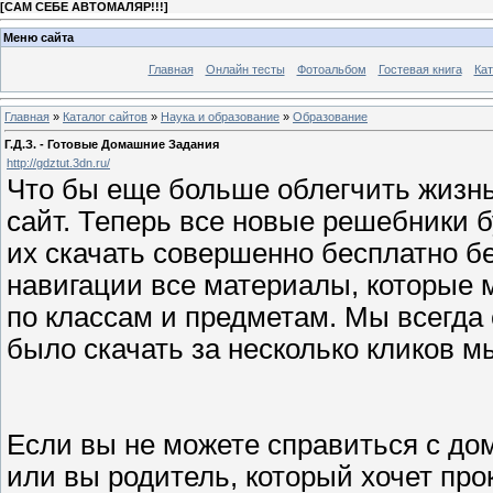
[
САМ СЕБЕ АВТОМАЛЯР!!!
]
Меню сайта
Главная
Онлайн тесты
Фотоальбом
Гостевая книга
Кат
Главная
»
Каталог сайтов
»
Наука и образование
»
Образование
Г.Д.З. - Готовые Домашние Задания
http://gdztut.3dn.ru/
Что бы еще больше облегчить жизн
сайт. Теперь все новые решебники б
их скачать совершенно бесплатно б
навигации все материалы, которые 
по классам и предметам. Мы всегда
было скачать за несколько кликов м
Если вы не можете справиться с до
или вы родитель, который хочет пр