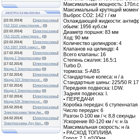
Максимальная мощность: 170л.с.
Максимальный крутящий момент
ЭЛЕКТРОСХЕМЫ ИНОМА
Выброс CO2: 142 г / км
[22.02.2014]
[
Электросхемы
]
Охлаждающей жидкости: антиф
ГАЗ 3110 элекстрохем...
(
0
)
обьем: 1956 куб.см
[22.02.2014]
[
Электросхемы
]
Диаметр поршня: 83 мм
ГАЗ 31105 элекстрохе...
(
0
)
Ход: 90 мм
[22.02.2014]
[
Электросхемы
]
Количество цилиндров: 4
ГАЗ 3307 3309 элекст...
(
0
)
Клапанов на цилиндр: 4
[17.02.2014]
[
Электросхемы
]
Всего клапаны: 16
Мазда 2 Электросхемы
(
0
)
Степень сжатия: 16.5:1
[17.02.2014]
[
Электросхемы
]
Turbo D.
Мазда 3 Электросхемы
(
0
)
тормоза: S-ABS
[17.02.2014]
[
Электросхемы
]
Стандартные колеса: н / а
Мазда 323 Электросхе...
(
0
)
Стандартные шины: 225/50 R 17 /
[17.02.2014]
[
Электросхемы
]
Передняя подвеска: I.DW.
Мазда 6 Электросхемы
(
0
)
Задняя подвеска: I.
[17.02.2014]
[
Электросхемы
]
• ПЕРЕДАЧИ
Мазда 626 Электросхе...
(
0
)
Коробка передач: 6 ступенчатая
[15.02.2014]
[
Электросхемы
]
Число передач: 6
Электросхема Чери Ам...
(
0
)
Разгон 0-100 км / ч: 8,8 секунды
[16.02.2014]
[
Электросхемы
]
Ускорение 80-120 км / ч: н /а
Электросхемы Дэу Кал...
(
0
)
Максимальная скорость: н /а
• РАСХОД ТОПЛИВА
Город: 7.1 л/100км