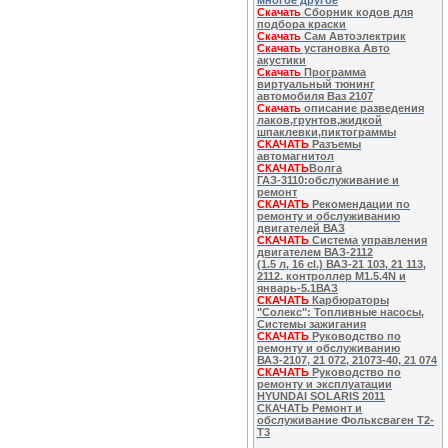
многое другое
Скачать
Сборник кодов для
подбора краски
Скачать
Сам Автоэлектрик
Скачать
установка Авто
акустики
Скачать
Программа
виртуальный тюнинг
автомобиля Ваз 2107
Скачать
описание разведения
лаков,грунтов,жидкой
шпаклевки,пиктограммы
СКАЧАТЬ
Разъемы
автомагнитол
СКАЧАТЬ
Волга
ГАЗ-3110:обслуживание и
ремонт
СКАЧАТЬ
Рекомендации по
ремонту и обслуживанию
двигателей ВАЗ
СКАЧАТЬ
Система управления
двигателем ВАЗ-2112
(1.5 л, 16 cl.) ВАЗ-21 103, 21 113,
2112. контроллер M1.5.4N и
январь-5.1ВАЗ
СКАЧАТЬ
Карбюраторы
"Солекс": Топливные насосы,
Системы зажигания
СКАЧАТЬ
Руководство по
ремонту и обслуживанию
ВАЗ-2107, 21 072, 21073-40, 21 074
СКАЧАТЬ
Руководство по
ремонту и эксплуатации
HYUNDAI SOLARIS 2011
СКАЧАТЬ Ремонт и
обслуживание Фольксваген Т2-
Т3