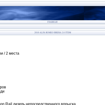
ГЛАВНАЯ
2010 ALFA ROMEO BRERA 2.0 JTDM
и / 2 места
тров
еди
n Rail дизель непосредственного впрыска