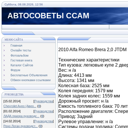
Суббота, 08.08.2026, 12:56
АВТОСОВЕТЫ ССАМ
МЕНЮ САЙТА
Главная
2010 Alfa Romeo Brera 2,0 JTDM
Онлайн тесты
Фотоальбом
Технические характеристики
Гостевая книга
Тип кузова: легковые купе 2 двер
Каталог Сайтов
Вес: н /а
Форум
Длина: 4413 мм
Бесплатные Объявления
Высота: 1341 мм
Обмен кнопками ссылками
Колесная база: 2525 мм
Колея передняя: 1579 мм
РУКОВОДСТВА
Колея задних колес: 1559 мм
Дорожный просвет: н /а
[15.02.2014]
[
Руководства
]
Емкость топливного бака: 70 ли
Chevrolet Aveo (Авео...
(
0
)
Расположение двигателя: Спер
[01.02.2014]
[
Руководства
]
Привод: Задний
ЛАДА приора руководс...
(
0
)
Рулевое управление: н /а
[14.02.2014]
[
Руководства
]
Рено Логан руководст...
(
0
)
Системы подачи топлива: Commo