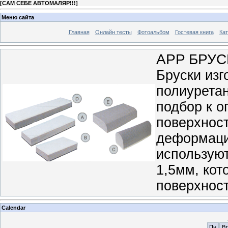
[
САМ СЕБЕ АВТОМАЛЯР!!!
]
Меню сайта
Главная
Онлайн тесты
Фотоальбом
Гостевая книга
Кат
APP БРУ
Бруски изг
полиуретан
подбор к 
поверхнос
деформаци
использую
1,5мм, ко
поверхност
Calendar
Пн
Вт