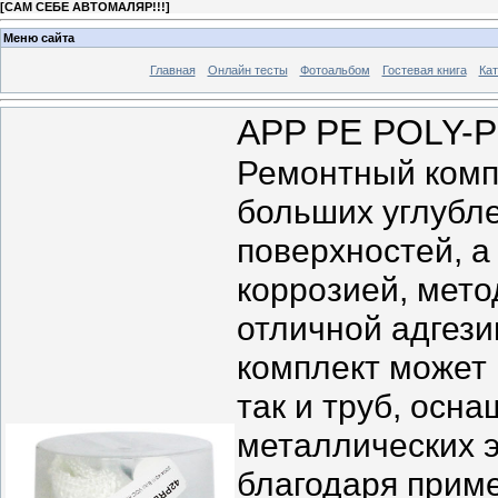
[
САМ СЕБЕ АВТОМАЛЯР!!!
]
Меню сайта
Главная
Онлайн тесты
Фотоальбом
Гостевая книга
Кат
APP РЕ POLY
Ремонтный комп
больших углубл
поверхностей, а
коррозией, мет
отличной адгези
комплект может 
так и труб, осн
металлических 
благодаря прим