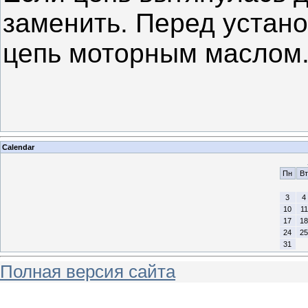
заменить. Перед устано
цепь моторным маслом
Calendar
Пн
Вт
3
4
10
11
17
18
24
25
31
Полная версия сайта