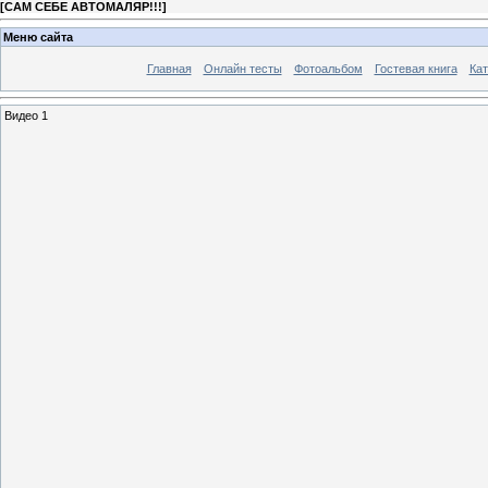
[
САМ СЕБЕ АВТОМАЛЯР!!!
]
Меню сайта
Главная
Онлайн тесты
Фотоальбом
Гостевая книга
Кат
Видео 1