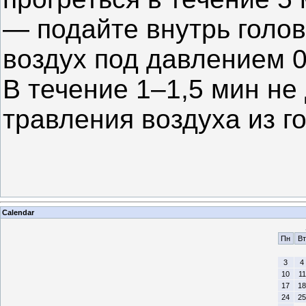
— подайте внутрь голо
воздух под давлением 0,
В течение 1–1,5 мин н
травления воздуха из г
Calendar
Пн
Вт
3
4
10
11
17
18
24
25