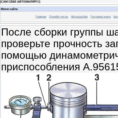
[
САМ СЕБЕ АВТОМАЛЯР!!!
]
Меню сайта
Главная
Онлайн тесты
Фотоальбом
Гостевая книга
Кат
После сборки группы ш
проверьте прочность за
помощью динамометрич
приспособления А.9561