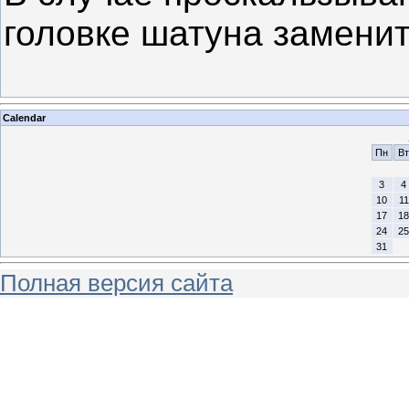
головке шатуна замени
Calendar
Пн
Вт
3
4
10
11
17
18
24
25
31
Полная версия сайта