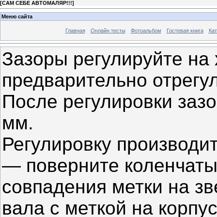
[
САМ СЕБЕ АВТОМАЛЯР!!!
]
Меню сайта
Главная
Онлайн тесты
Фотоальбом
Гостевая книга
Кат
Зазоры регулируйте на 
предварительно отрегу
После регулировки зазо
мм.
Регулировку производи
— поверните коленчатый
совпадения метки на зв
вала с меткой на корпу