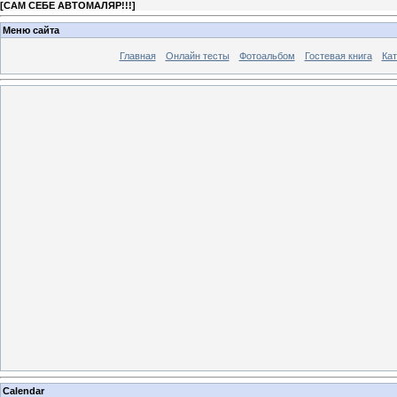
[
САМ СЕБЕ АВТОМАЛЯР!!!
]
Меню сайта
Главная
Онлайн тесты
Фотоальбом
Гостевая книга
Кат
Calendar