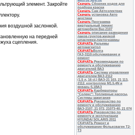
многое другое
ильтрующий элемент. Закройте
Скачать
Сборник кодов для
подбора краски
Скачать
Сам Автоэлектрик
ллектору.
Скачать
установка Авто
акустики
Скачать
Программа
ния воздушной заслонкой.
виртуальный тюнинг
автомобиля Ваз 2107
Скачать
описание разведения
установленную на передней
лаков,грунтов,жидкой
шпаклевки,пиктограммы
ожуха сцепления.
СКАЧАТЬ
Разъемы
автомагнитол
СКАЧАТЬ
Волга
ГАЗ-3110:обслуживание и
ремонт
СКАЧАТЬ
Рекомендации по
ремонту и обслуживанию
двигателей ВАЗ
СКАЧАТЬ
Система управления
двигателем ВАЗ-2112
(1.5 л, 16 cl.) ВАЗ-21 103, 21 113,
2112. контроллер M1.5.4N и
январь-5.1ВАЗ
СКАЧАТЬ
Карбюраторы
"Солекс": Топливные насосы,
Системы зажигания
СКАЧАТЬ
Руководство по
ремонту и обслуживанию
ВАЗ-2107, 21 072, 21073-40, 21 074
СКАЧАТЬ
Руководство по
ремонту и эксплуатации
HYUNDAI SOLARIS 2011
СКАЧАТЬ Ремонт и
обслуживание Фольксваген Т2-
Т3