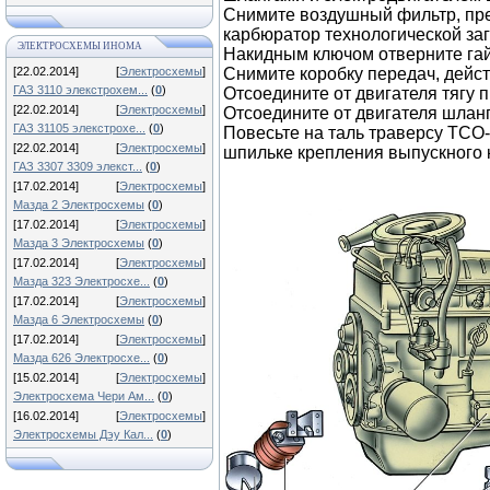
Снимите воздушный фильтр, пре
карбюратор технологической за
ЭЛЕКТРОСХЕМЫ ИНОМА
Накидным ключом отверните гай
[22.02.2014]
[
Электросхемы
]
Снимите коробку передач, действ
ГАЗ 3110 элекстрохем...
(
0
)
Отсоедините от двигателя тягу 
[22.02.2014]
[
Электросхемы
]
Отсоедините от двигателя шланг
ГАЗ 31105 элекстрохе...
(
0
)
Повесьте на таль траверсу ТСО-
[22.02.2014]
[
Электросхемы
]
шпильке крепления выпускного к
ГАЗ 3307 3309 элекст...
(
0
)
[17.02.2014]
[
Электросхемы
]
Мазда 2 Электросхемы
(
0
)
[17.02.2014]
[
Электросхемы
]
Мазда 3 Электросхемы
(
0
)
[17.02.2014]
[
Электросхемы
]
Мазда 323 Электросхе...
(
0
)
[17.02.2014]
[
Электросхемы
]
Мазда 6 Электросхемы
(
0
)
[17.02.2014]
[
Электросхемы
]
Мазда 626 Электросхе...
(
0
)
[15.02.2014]
[
Электросхемы
]
Электросхема Чери Ам...
(
0
)
[16.02.2014]
[
Электросхемы
]
Электросхемы Дэу Кал...
(
0
)