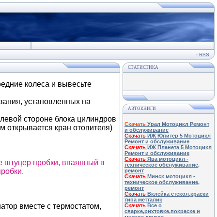
·
RSS
СТАТИСТИКА
редние колеса и вывесьте
ования, установленных на
АВТОКНИГИ
а левой стороне блока цилиндров
Скачать
Урал Мотоцикл Ремонт
м открывается кран отопителя)
и обслуживание
Скачать
ИЖ Юпитер 5 Мотоцикл
Ремонт и обслуживание
Скачать
ИЖ Планета 5 Мотоцикл
Ремонт и обслуживание
Скачать
Ява мотоцикл -
е штуцер пробки, впаянный в
техническое обслуживание,
пробки.
ремонт
Скачать
Минск мотоцикл -
техническое обслуживание,
ремонт
Скачать
Вклейка стекол,краски
типа метталик
атор вместе с термостатом,
Скачать
Все о
сварке,рихтовке,покраске и