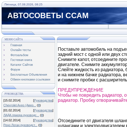
Пятница, 07.08.2026, 08:25
АВТОСОВЕТЫ ССАМ
МЕНЮ САЙТА
Главная
Поставьте автомобиль на подъе
Онлайн тесты
задний мост с одной или двух ст
Фотоальбом
Снимите капот, отсоедините про
Гостевая книга
двигателе. Снимите аккумулято
Каталог Сайтов
Слейте жидкость из радиатора, 
Форум
и на нижнем бачке радиатора, в
Бесплатные Объявления
и снимите пробки с расширитель
Обмен кнопками ссылками
ПРЕДУПРЕЖДЕНИЕ
РУКОВОДСТВА
Чтобы не повредить радиатор, 
радиатор. Пробку отворачивайт
[15.02.2014]
[
Руководства
]
Chevrolet Aveo (Авео...
(
0
)
[01.02.2014]
[
Руководства
]
ЛАДА приора руководс...
(
0
)
Отсоедините от двигателя шлан
[14.02.2014]
[
Руководства
]
Рено Логан руководст...
(
0
)
шлангами и электродвигателем 