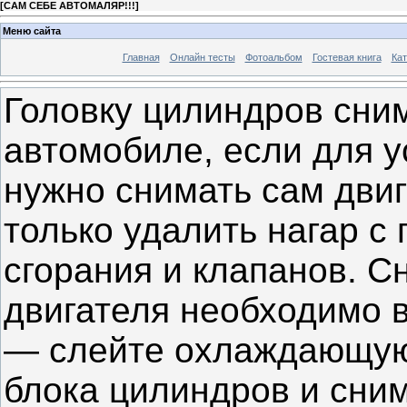
[
САМ СЕБЕ АВТОМАЛЯР!!!
]
Меню сайта
Главная
Онлайн тесты
Фотоальбом
Гостевая книга
Кат
Головку цилиндров сним
автомобиле, если для 
нужно снимать сам двиг
только удалить нагар с
сгорания и клапанов. С
двигателя необходимо 
— слейте охлаждающую 
блока цилиндров и сни