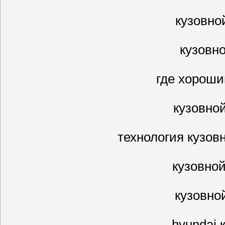
кузовно
кузовн
где хороши
кузовно
технология кузов
кузовно
кузовно
hyundai 