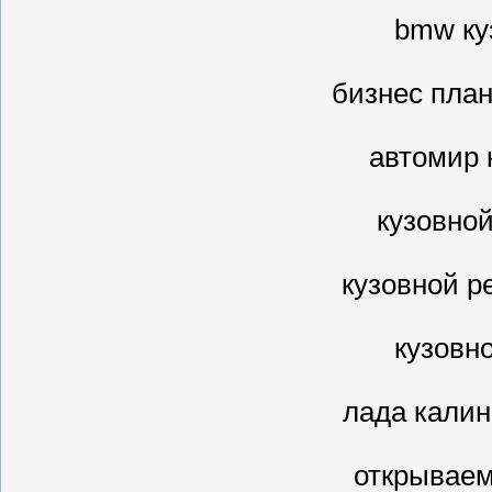
bmw ку
бизнес план
автомир 
кузовно
кузовной р
кузовн
лада калин
открываем