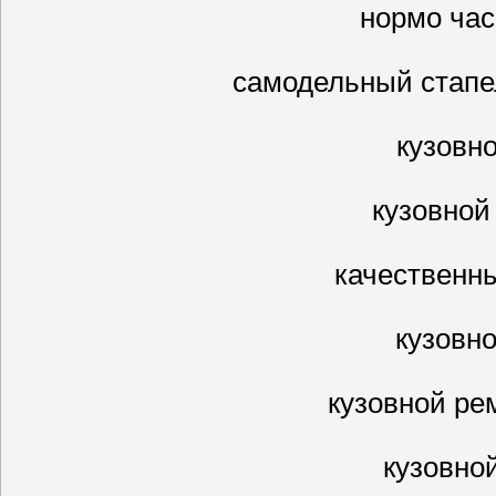
нормо час
самодельный стапе
кузовн
кузовной
качественн
кузовн
кузовной ре
кузовно