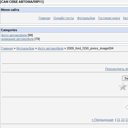
[
САМ СЕБЕ АВТОМАЛЯР!!!
]
Меню сайта
Главная
Онлайн тесты
Фотоальбом
Гостевая книга
Кат
Categories
фото автомобили
[98]
анимация автомобили
[79]
Главная
»
Фотоальбом
»
фото автомобили
» 2009_ford_f150_press_image004
Просмотреть ф
« Предыдущая
|
21
22
2