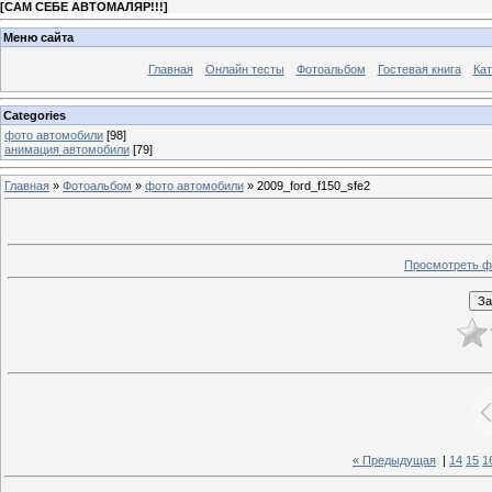
[
САМ СЕБЕ АВТОМАЛЯР!!!
]
Меню сайта
Главная
Онлайн тесты
Фотоальбом
Гостевая книга
Кат
Categories
фото автомобили
[98]
анимация автомобили
[79]
Главная
»
Фотоальбом
»
фото автомобили
» 2009_ford_f150_sfe2
Просмотреть ф
« Предыдущая
|
14
15
1