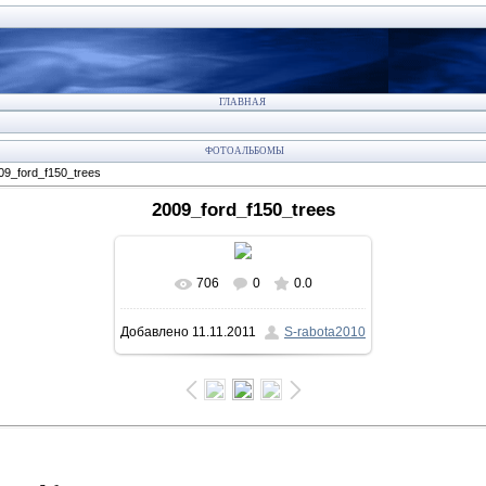
ГЛАВНАЯ
ФОТОАЛЬБОМЫ
09_ford_f150_trees
2009_ford_f150_trees
706
0
0.0
В реальном размере
800x439
/
Добавлено
11.11.2011
S-rabota2010
95.1Kb