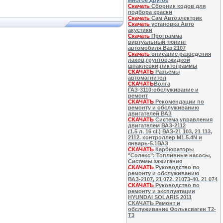
многое другое
Скачать
Сборник кодов для
подбора краски
Скачать
Сам Автоэлектрик
Скачать
установка Авто
акустики
Скачать
Программа
виртуальный тюнинг
автомобиля Ваз 2107
Скачать
описание разведения
лаков,грунтов,жидкой
шпаклевки,пиктограммы
СКАЧАТЬ
Разъемы
автомагнитол
СКАЧАТЬ
Волга
ГАЗ-3110:обслуживание и
ремонт
СКАЧАТЬ
Рекомендации по
ремонту и обслуживанию
двигателей ВАЗ
СКАЧАТЬ
Система управления
двигателем ВАЗ-2112
(1.5 л, 16 cl.) ВАЗ-21 103, 21 113,
2112. контроллер M1.5.4N и
январь-5.1ВАЗ
СКАЧАТЬ
Карбюраторы
"Солекс": Топливные насосы,
Системы зажигания
СКАЧАТЬ
Руководство по
ремонту и обслуживанию
ВАЗ-2107, 21 072, 21073-40, 21 074
СКАЧАТЬ
Руководство по
ремонту и эксплуатации
HYUNDAI SOLARIS 2011
СКАЧАТЬ Ремонт и
обслуживание Фольксваген Т2-
Т3