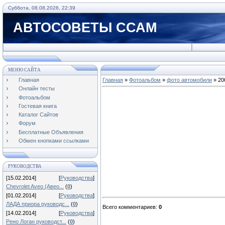
Суббота, 08.08.2026, 22:39
АВТОСОВЕТЫ ССАМ
МЕНЮ САЙТА
Главная
Главная
»
Фотоальбом
»
фото автомобили
» 20
Онлайн тесты
Фотоальбом
Гостевая книга
Каталог Сайтов
Форум
Бесплатные Объявления
Обмен кнопками ссылками
РУКОВОДСТВА
[15.02.2014]
[
Руководства
]
Chevrolet Aveo (Авео...
(
0
)
[01.02.2014]
[
Руководства
]
ЛАДА приора руководс...
(
0
)
Всего комментариев
:
0
[14.02.2014]
[
Руководства
]
Рено Логан руководст...
(
0
)