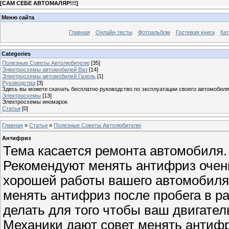
[
САМ СЕБЕ АВТОМАЛЯР!!!
]
Меню сайта
Главная
Онлайн тесты
Фотоальбом
Гостевая книга
Кат
Categories
Полезные Советы Автолюбителю
[35]
Электросхемы автомобилей Ваз
[14]
Электросхемы автомобилей Газель
[1]
Руководства
[3]
Здесь вы можете скачать бесплатно руководство по эксплуатации своего автомобиля
Электросхемы
[13]
Электросхемы иномарок
Статьи
[0]
Главная
»
Статьи
»
Полезные Советы Автолюбителю
Антифриз
Тема касается ремонта автомобиля. 
Рекомендуют менять антифриз очень 
хорошей работы вашего автомобиля
менять антифриз после пробега в ра
делать для того чтобы ваш двигател
Механики дают совет менять антифри