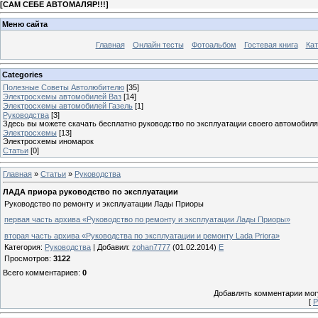
[
САМ СЕБЕ АВТОМАЛЯР!!!
]
Меню сайта
Главная
Онлайн тесты
Фотоальбом
Гостевая книга
Кат
Categories
Полезные Советы Автолюбителю
[35]
Электросхемы автомобилей Ваз
[14]
Электросхемы автомобилей Газель
[1]
Руководства
[3]
Здесь вы можете скачать бесплатно руководство по эксплуатации своего автомобиля
Электросхемы
[13]
Электросхемы иномарок
Статьи
[0]
Главная
»
Статьи
»
Руководства
ЛАДА приора руководство по эксплуатации
Руководство по ремонту и эксплуатации Лады Приоры
первая часть архива «Руководство по ремонту и эксплуатации Лады Приоры»
вторая часть архива «Руководства по эксплуатации и ремонту Lada Priora»
Категория
:
Руководства
|
Добавил
:
zohan7777
(01.02.2014)
E
Просмотров
:
3122
Всего комментариев
:
0
Добавлять комментарии могу
[
Р