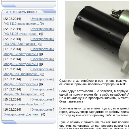
ЭЛЕКТРОСХЕМЫ ИНОМА
[22.02.2014]
[
Электросхемы
]
ГАЗ 3110 элекстрохем...
(
0
)
[22.02.2014]
[
Электросхемы
]
ГАЗ 31105 элекстрохе...
(
0
)
[22.02.2014]
[
Электросхемы
]
ГАЗ 3307 3309 элекст...
(
0
)
[17.02.2014]
[
Электросхемы
]
Мазда 2 Электросхемы
(
0
)
[17.02.2014]
[
Электросхемы
]
Мазда 3 Электросхемы
(
0
)
[17.02.2014]
[
Электросхемы
]
Мазда 323 Электросхе...
(
0
)
[17.02.2014]
[
Электросхемы
]
Стартер в автомобиле играет очень важную 
Мазда 6 Электросхемы
(
0
)
основные причины поломки стартера на AUDI.
[17.02.2014]
[
Электросхемы
]
Если вдруг автомобиль не завелся, в первую 
Мазда 626 Электросхе...
(
0
)
одной из причин может быть либо не рабочий А
Но с начала нужно проверить клеммы, может б
[15.02.2014]
[
Электросхемы
]
будет завестись.
Электросхема Чери Ам...
(
0
)
Если аккумулятор все-таки подсел, то в данн
[16.02.2014]
[
Электросхемы
]
горки, аккумулятор зарядится от работы двиг
Электросхемы Дэу Кал...
(
0
)
то тогда нужно искать причину либо в системе
Лучше начать с зажигания, так как там полом
системы основывается на проверке искры на ц