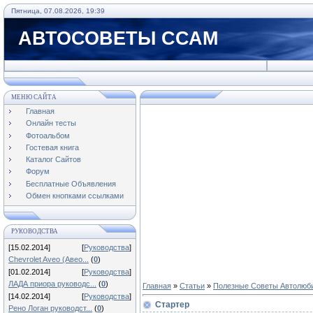
Пятница, 07.08.2026, 19:39
АВТОСОВЕТЫ ССАМ
МЕНЮ САЙТА
Главная
Онлайн тесты
Фотоальбом
Гостевая книга
Каталог Сайтов
Форум
Бесплатные Объявления
Обмен кнопками ссылками
РУКОВОДСТВА
[15.02.2014]
[
Руководства
]
Chevrolet Aveo (Авео...
(
0
)
[01.02.2014]
[
Руководства
]
ЛАДА приора руководс...
(
0
)
Главная
»
Статьи
»
Полезные Советы Автолюб
[14.02.2014]
[
Руководства
]
Стартер
Рено Логан руководст...
(
0
)