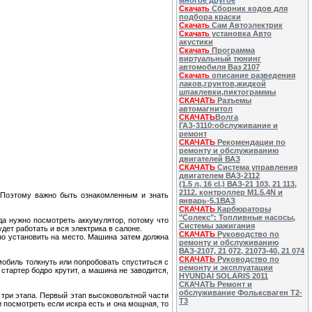
многое другое
Скачать
Сборник кодов для
подбора краски
Скачать
Сам Автоэлектрик
Скачать
установка Авто
акустики
Скачать
Программа
виртуальный тюнинг
автомобиля Ваз 2107
Скачать
описание разведения
лаков,грунтов,жидкой
шпаклевки,пиктограммы
СКАЧАТЬ
Разъемы
автомагнитол
СКАЧАТЬ
Волга
ГАЗ-3110:обслуживание и
ремонт
СКАЧАТЬ
Рекомендации по
ремонту и обслуживанию
двигателей ВАЗ
СКАЧАТЬ
Система управления
двигателем ВАЗ-2112
(1.5 л, 16 cl.) ВАЗ-21 103, 21 113,
2112. контроллер M1.5.4N и
. Поэтому важно быть ознакомленным и знать
январь-5.1ВАЗ
СКАЧАТЬ
Карбюраторы
"Солекс": Топливные насосы,
гда нужно посмотреть аккумулятор, потому что
Системы зажигания
дет работать и вся электрика в салоне.
СКАЧАТЬ
Руководство по
жно установить на место. Машина затем должна
ремонту и обслуживанию
ВАЗ-2107, 21 072, 21073-40, 21 074
СКАЧАТЬ
Руководство по
мобиль толкнуть или попробовать спуститься с
ремонту и эксплуатации
стартер бодро крутит, а машина не заводится,
HYUNDAI SOLARIS 2011
СКАЧАТЬ Ремонт и
обслуживание Фольксваген Т2-
 три этапа. Первый этап высоковольтной части
Т3
 посмотреть если искра есть и она мощная, то