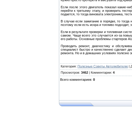
нужно просто протереть и высушить под крыш
Если после этого двигатель показал какие-н
перейти к третьему этапу, и проверить тесте
подается, то тогда виновата электроника, тес
В случае если зажигание в порядке, то тогд
поэтому если есть искра и топливо подходит, з
Если в результате проверки и топливная систе
самом. Чаще всего это случается из-за повы
его работы. Основные проблемы стартеров AUD
Проводить ремонт, диагностику и обслужив
специалист быстро и качественно сделает де
ремонта. Но и в домашних условиях полезно з
Категория
:
Полезные Советы Автолюбителю
|
Просмотров
:
3462
|
Комментарии
:
4
Всего комментариев
:
0