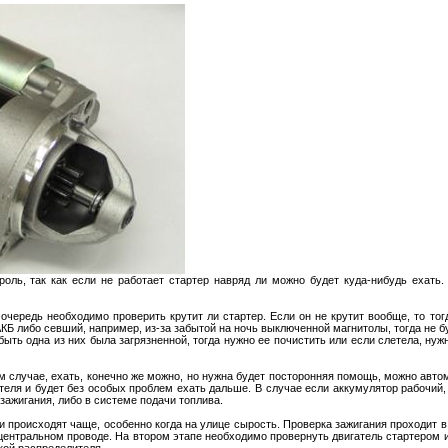
роль, так как если не работает стартер навряд ли можно будет куда-нибудь ехать
очередь необходимо проверить крутит ли стартер. Если он не крутит вообще, то то
КБ либо севший, например, из-за забытой на ночь выключенной магнитолы, тогда не бу
ыть одна из них была загрязненной, тогда нужно ее почистить или если слетела, ну
ом случае, ехать, конечно же можно, но нужна будет посторонняя помощь, можно авто
ателя и будет без особых проблем ехать дальше. В случае если аккумулятор рабочий, 
 зажигания, либо в системе подачи топлива.
ки происходят чаще, особенно когда на улице сырость. Проверка зажигания проходит в
ентральном проводе. На втором этапе необходимо провернуть двигатель стартером и