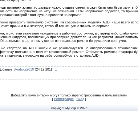
кой распределителя.
ибудь признаки жизни, то дальше нужно сушить свечи, может быть они были залиты б
ром есть ли напряжение на катушке зажигания. Если напряжение подается, то причин
тирование которой стоит лучше провести на сервисе.
а нужно проверить топливную систему. На современных моделях AUDI чаще всего исп
начит, причина в инжекторе, который так же нужно чинить на сервисе.
ма, и система зажигания находились в рабочем состоянии, а стартер либо слабо крути
шенных нагрузок, возникающих при запуске двигателя. И как результат может появит
I возникают в щеточном узле, во втягивающее реле, в бендиксе или во втулке.
ание стартера на AUDI конечно же рекомендуется на авторизованных технических
фектовку поломки и выполнит качественный ремонт. Стоимость ремонта стартера бу
нать причины, влияющие на работоспособность стартера AUDI.
Добавил
:
S-rabota2010
(24.12.2011)
E
Добавлять комментарии могут только зарегистрированные пользователи.
[
Регистрация
|
Вход
]
Copyright MyCorp © 2026