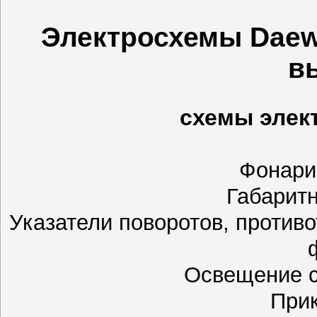
Электросхемы Daewo
в
схемы элек
Фонари
Габарит
Указатели поворотов, проти
Освещение с
При