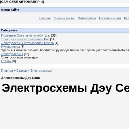
[
САМ СЕБЕ АВТОМАЛЯР!!!
]
Меню сайта
Главная
Онлайн тесты
Фотоальбом
Гостевая книга
Кат
Categories
Полезные Советы Автолюбителю
[35]
Электросхемы автомобилей Ваз
[14]
Электросхемы автомобилей Газель
[1]
Руководства
[3]
Здесь вы можете скачать бесплатно руководство по эксплуатации своего автомобиля
Электросхемы
[13]
Электросхемы иномарок
Статьи
[0]
Главная
»
Статьи
»
Электросхемы
Электросхемы Дэу Сенс
Электросхемы Дэу С