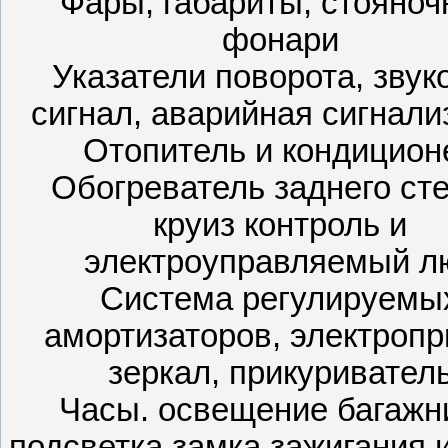
Фары, габариты, стояно
фонари
Указатели поворота, звук
сигнал, аварийная сигнали
Отопитель и кондицион
Обогреватель заднего сте
круиз контроль и
электроуправляемый л
Система регулируемы
амортизаторов, электроп
зеркал, прикуривател
Часы. освещение багажн
подсветка замка зажигания 