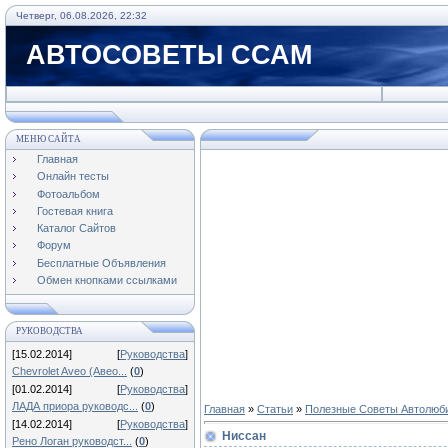
Четверг, 06.08.2026, 22:32
АВТОСОВЕТЫ ССАМ
МЕНЮ САЙТА
Главная
Онлайн тесты
Фотоальбом
Гостевая книга
Каталог Сайтов
Форум
Бесплатные Объявления
Обмен кнопками ссылками
РУКОВОДСТВА
[15.02.2014]
[
Руководства
]
Chevrolet Aveo (Авео...
(
0
)
[01.02.2014]
[
Руководства
]
ЛАДА приора руководс...
(
0
)
Главная
»
Статьи
»
Полезные Советы Автолюб
[14.02.2014]
[
Руководства
]
Ниссан
Рено Логан руководст...
(
0
)