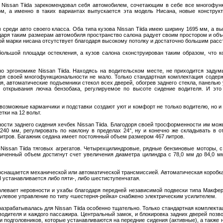
Nissan Tiida зарекомендовал себя автомобилем, сочетающим в себе все многофунк
ом, а именно в таких вариантах выпускается эта модель Нисана, новые конструк
м среди авто своего класса. Оба типа кузова Nissan Tiida имею ширину 1695 мм, а в
одаря таким размерам автомобиля пространство салона радует своим простором и 
ой марки нисана отсутствует благодаря высокому потолку и достаточно большим рас
большой площади остекления, а кузов салона сконструирован таким образом, что к
 эргономике Nissan Tiida. Находясь на водительском месте, не приходится задум
аря своей многофункциональности не мало. Только стандартная комплектация содерж
ля, автоматические подъемники стекол всех дверей, обогрев заднего стекла, панель
аг открывания лючка бензобака, регулируемое по высоте сидение водителя. И это
 возможные карманчики и подставки создают уют и комфорт не только водителю, но 
тки на 12 вольт.
сти заднего сидения хечбек Nissan Tiida. Благодоря своей тросформенности им мож
 240 мм, регулировать по наклону в пределах 24°, ну и конечно же складывать в 
 литров. Багажник седана имеет постоянный объем размером 467 литров.
ssan Tiida тяговых агрегатов. Четырехцилиндровые, рядные бензиновые моторы, с об
личенный объем достигнут счет увеличения диаметра цилиндра с 78,0 мм до 84,0 
 оснащается механической или автоматической трансмиссией. Автоматическая коробка
П устанавливается либо пяти-, либо шестиступенчатая.
левает неровности и ухабы благодаря передней независимой подвески типа Макфер
Рулевое управление по типу «шестерня-рейка» снабжено электрическим усилителем.
разрабатывалась для Nissan Tiida особенно тщательно. Только стандартная комплект
одителя и каждого пассажира. Центральный замок, и блокировка задних дверей позв
 подголовников, которые устанавливаются на передние сидения (активные), а также 