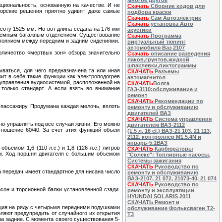
многое другое
циональность, основанную на качестве. И не
Скачать
Сборник кодов для
торские решения приятно удивят даже самые
подбора краски
Скачать
Сам Автоэлектрик
Скачать
установка Авто
ысоту 1525 мм. Но вот длина седана на 176 мм
акустики
объемным багажным отделением. Существование
Скачать
Программа
стоянием между передним и задним сидениями.
виртуальный тюнинг
автомобиля Ваз 2107
оличество «мертвых зон» обзора значительно
Скачать
описание разведения
лаков,грунтов,жидкой
шпаклевки,пиктограммы
ываться, для чего предназначена та или иная
СКАЧАТЬ
Разъемы
ит в себе такие функции как электроподогрев
автомагнитол
ю управления аудиосистемой, расположенной на
СКАЧАТЬ
Волга
 только стандарт. А если взять во внимание
ГАЗ-3110:обслуживание и
ремонт
СКАЧАТЬ
Рекомендации по
и пассажиру. Продумана каждая мелочь, вплоть
ремонту и обслуживанию
двигателей ВАЗ
СКАЧАТЬ
Система управления
но управлять под все случаи жизни. Его можно
двигателем ВАЗ-2112
отношение 60/40. За счет этих функций объем
(1.5 л, 16 cl.) ВАЗ-21 103, 21 113,
2112. контроллер M1.5.4N и
январь-5.1ВАЗ
ъемом 1,6 (110 л.с.) и 1,8 (126 л.с.) литров
СКАЧАТЬ
Карбюраторы
мм. Ход поршня двигателя с большим объемом
"Солекс": Топливные насосы,
Системы зажигания
СКАЧАТЬ
Руководство по
 передач имеет стандартное для нисана число
ремонту и обслуживанию
ВАЗ-2107, 21 072, 21073-40, 21 074
СКАЧАТЬ
Руководство по
сон и торсионной балки установленной сзади.
ремонту и эксплуатации
HYUNDAI SOLARIS 2011
СКАЧАТЬ Ремонт и
ация на ряду с четырьмя передними подушками
обслуживание Фольксваген Т2-
оляют предупредить от случайного их открытия
Т3
на задние. С момента своего существования 5-