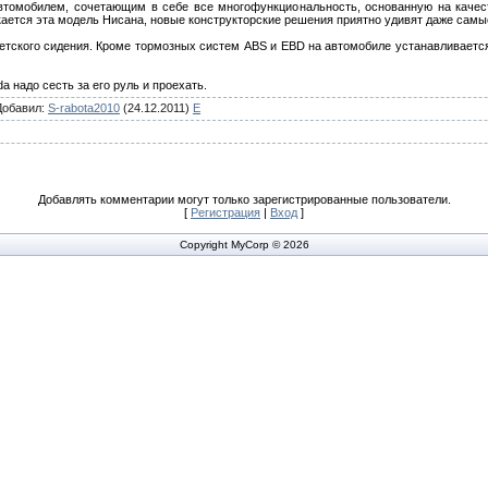
автомобилем, сочетающим в себе все многофункциональность, основанную на качес
кается эта модель Нисана, новые конструкторские решения приятно удивят даже сам
 детского сидения. Кроме тормозных систем ABS и EBD на автомобиле устанавливаетс
a надо сесть за его руль и проехать.
Добавил
:
S-rabota2010
(24.12.2011)
E
Добавлять комментарии могут только зарегистрированные пользователи.
[
Регистрация
|
Вход
]
Copyright MyCorp © 2026