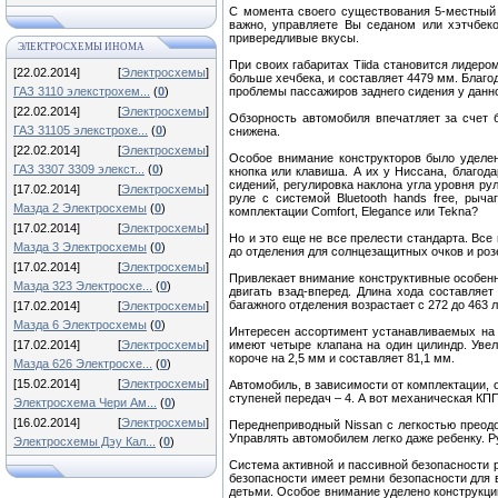
С момента своего существования 5-местный 
важно, управляете Вы седаном или хэтчбек
привередливые вкусы.
ЭЛЕКТРОСХЕМЫ ИНОМА
При своих габаритах Tiida становится лидеро
[22.02.2014]
[
Электросхемы
]
больше хечбека, и составляет 4479 мм. Благ
ГАЗ 3110 элекстрохем...
(
0
)
проблемы пассажиров заднего сидения у данн
[22.02.2014]
[
Электросхемы
]
Обзорность автомобиля впечатляет за счет 
ГАЗ 31105 элекстрохе...
(
0
)
снижена.
[22.02.2014]
[
Электросхемы
]
Особое внимание конструкторов было уделено
ГАЗ 3307 3309 элекст...
(
0
)
кнопка или клавиша. А их у Ниссана, благод
сидений, регулировка наклона угла уровня ру
[17.02.2014]
[
Электросхемы
]
руле с системой Bluetooth hands free, рыч
Мазда 2 Электросхемы
(
0
)
комплектации Comfort, Elegance или Tekna?
[17.02.2014]
[
Электросхемы
]
Но и это еще не все прелести стандарта. Все
Мазда 3 Электросхемы
(
0
)
до отделения для солнцезащитных очков и розе
[17.02.2014]
[
Электросхемы
]
Привлекает внимание конструктивные особенно
Мазда 323 Электросхе...
(
0
)
двигать взад-вперед. Длина хода составляет
багажного отделения возрастает с 272 до 463
[17.02.2014]
[
Электросхемы
]
Мазда 6 Электросхемы
(
0
)
Интересен ассортимент устанавливаемых на Ni
[17.02.2014]
[
Электросхемы
]
имеют четыре клапана на один цилиндр. Уве
короче на 2,5 мм и составляет 81,1 мм.
Мазда 626 Электросхе...
(
0
)
[15.02.2014]
[
Электросхемы
]
Автомобиль, в зависимости от комплектации,
ступеней передач – 4. А вот механическая КП
Электросхема Чери Ам...
(
0
)
[16.02.2014]
[
Электросхемы
]
Переднеприводный Nissan с легкостью преодо
Управлять автомобилем легко даже ребенку. 
Электросхемы Дэу Кал...
(
0
)
Система активной и пассивной безопасности 
безопасности имеет ремни безопасности для в
детьми. Особое внимание уделено конструкции