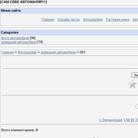
[
САМ СЕБЕ АВТОМАЛЯР!!!
]
Меню сайта
Главная
Онлайн тесты
Фотоальбом
Гостевая книга
Кат
Categories
фото автомобили
[98]
анимация автомобили
[79]
Главная
»
Фотоальбом
»
анимация автомобили
» 063
« Предыдущая
|
68
69
7
Всего комментариев
:
0