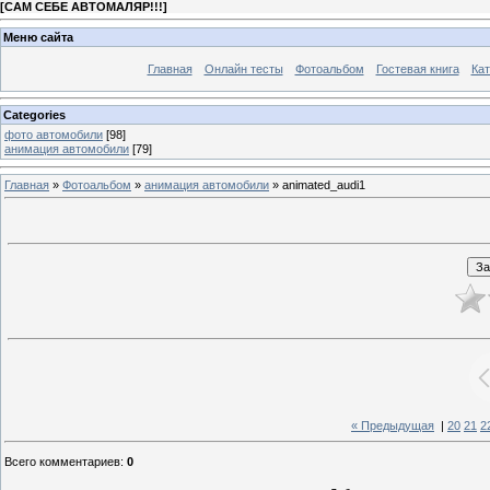
[
САМ СЕБЕ АВТОМАЛЯР!!!
]
Меню сайта
Главная
Онлайн тесты
Фотоальбом
Гостевая книга
Кат
Categories
фото автомобили
[98]
анимация автомобили
[79]
Главная
»
Фотоальбом
»
анимация автомобили
» animated_audi1
« Предыдущая
|
20
21
2
Всего комментариев
:
0