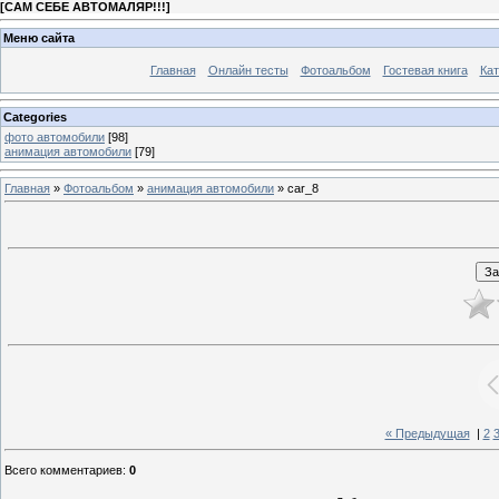
[
САМ СЕБЕ АВТОМАЛЯР!!!
]
Меню сайта
Главная
Онлайн тесты
Фотоальбом
Гостевая книга
Кат
Categories
фото автомобили
[98]
анимация автомобили
[79]
Главная
»
Фотоальбом
»
анимация автомобили
» car_8
« Предыдущая
|
2
Всего комментариев
:
0