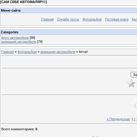
[
САМ СЕБЕ АВТОМАЛЯР!!!
]
Меню сайта
Главная
Онлайн тесты
Фотоальбом
Гостевая книга
Кат
Categories
фото автомобили
[98]
анимация автомобили
[79]
Главная
»
Фотоальбом
»
анимация автомобили
» ferrari
« Предыдущая
|
1
Всего комментариев
:
0