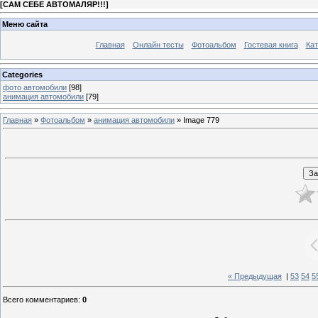
[
САМ СЕБЕ АВТОМАЛЯР!!!
]
Меню сайта
Главная
Онлайн тесты
Фотоальбом
Гостевая книга
Кат
Categories
фото автомобили
[98]
анимация автомобили
[79]
Главная
»
Фотоальбом
»
анимация автомобили
» Image 779
« Предыдущая
|
53
54
5
Всего комментариев
:
0