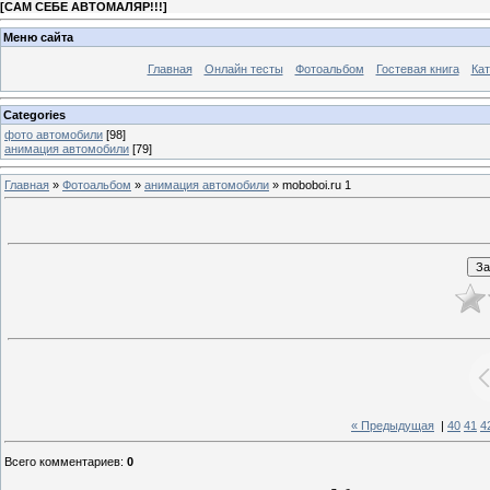
[
САМ СЕБЕ АВТОМАЛЯР!!!
]
Меню сайта
Главная
Онлайн тесты
Фотоальбом
Гостевая книга
Кат
Categories
фото автомобили
[98]
анимация автомобили
[79]
Главная
»
Фотоальбом
»
анимация автомобили
» moboboi.ru 1
« Предыдущая
|
40
41
4
Всего комментариев
:
0