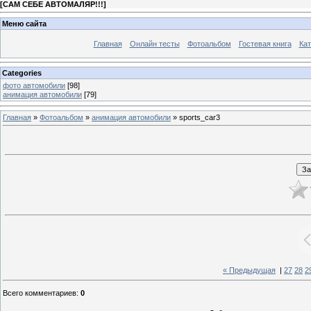
[
САМ СЕБЕ АВТОМАЛЯР!!!
]
Меню сайта
Главная
Онлайн тесты
Фотоальбом
Гостевая книга
Кат
Categories
фото автомобили
[98]
анимация автомобили
[79]
Главная
»
Фотоальбом
»
анимация автомобили
» sports_car3
« Предыдущая
|
27
28
2
Всего комментариев
:
0