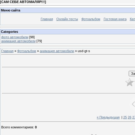
[
САМ СЕБЕ АВТОМАЛЯР!!!
]
Меню сайта
Главная
Онлайн тесты
Фотоальбом
Гостевая книга
Кат
Categories
фото автомобили
[98]
анимация автомобили
[79]
Главная
»
Фотоальбом
»
анимация автомобили
» usd-gt-s
« Предыдущая
|
25
26
2
Всего комментариев
:
0