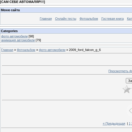
[
САМ СЕБЕ АВТОМАЛЯР!!!
]
Меню сайта
Главная
Онлайн тесты
Фотоальбом
Гостевая книга
Кат
Categories
фото автомобили
[98]
анимация автомобили
[79]
Главная
»
Фотоальбом
»
фото автомобили
» 2009_ford_falcon_g_6
Просмотреть ф
« Предыдущая
|
1