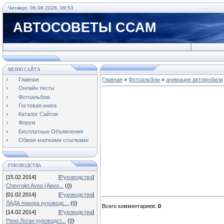
Четверг, 06.08.2026, 09:53
АВТОСОВЕТЫ ССАМ
МЕНЮ САЙТА
Главная
Главная
»
Фотоальбом
»
анимация автомобили
Онлайн тесты
Фотоальбом
Гостевая книга
Каталог Сайтов
Форум
Бесплатные Объявления
Обмен кнопками ссылками
РУКОВОДСТВА
[15.02.2014]
[
Руководства
]
Chevrolet Aveo (Авео...
(
0
)
[01.02.2014]
[
Руководства
]
ЛАДА приора руководс...
(
0
)
Всего комментариев
:
0
[14.02.2014]
[
Руководства
]
Рено Логан руководст...
(
0
)