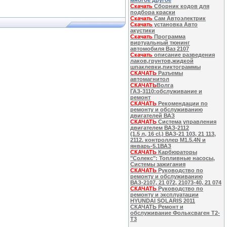
многое другое
Скачать
Сборник кодов для
подбора краски
Скачать
Сам Автоэлектрик
Скачать
установка Авто
акустики
Скачать
Программа
виртуальный тюнинг
автомобиля Ваз 2107
Скачать
описание разведения
лаков,грунтов,жидкой
шпаклевки,пиктограммы
СКАЧАТЬ
Разъемы
автомагнитол
СКАЧАТЬ
Волга
ГАЗ-3110:обслуживание и
ремонт
СКАЧАТЬ
Рекомендации по
ремонту и обслуживанию
двигателей ВАЗ
СКАЧАТЬ
Система управления
двигателем ВАЗ-2112
(1.5 л, 16 cl.) ВАЗ-21 103, 21 113,
2112. контроллер M1.5.4N и
январь-5.1ВАЗ
СКАЧАТЬ
Карбюраторы
"Солекс": Топливные насосы,
Системы зажигания
СКАЧАТЬ
Руководство по
ремонту и обслуживанию
ВАЗ-2107, 21 072, 21073-40, 21 074
СКАЧАТЬ
Руководство по
ремонту и эксплуатации
HYUNDAI SOLARIS 2011
СКАЧАТЬ Ремонт и
обслуживание Фольксваген Т2-
Т3